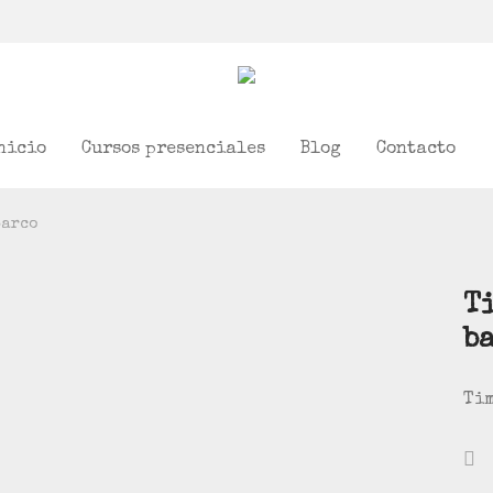
nicio
Cursos presenciales
Blog
Contacto
barco
T
b
Tim