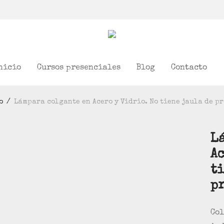
nicio
Cursos presenciales
Blog
Contacto
o
/
Lámpara colgante en Acero y Vidrio. No tiene jaula de p
L
Ac
t
p
Col