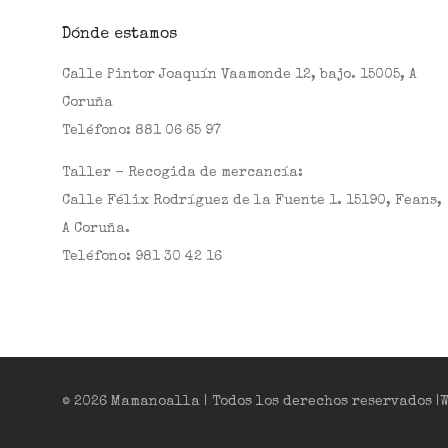
Dónde estamos
Calle Pintor Joaquín Vaamonde 12, bajo. 15005, A
Coruña
Teléfono:
881 06 65 97
Taller - Recogida de mercancía:
Calle Félix Rodríguez de la Fuente 1. 15190, Feans,
A Coruña.
Teléfono:
981 30 42 16
© 2026 Mamanoalla | Todos los derechos reservados 