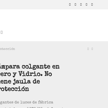
rotección
ámpara colgante en
ero y Vidrio. No
iene jaula de
rotección
gantes de luces de fábrica