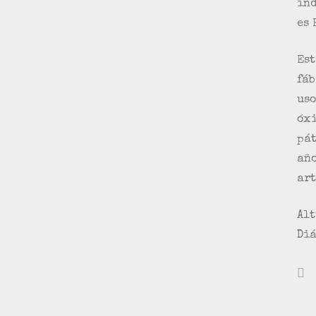
ind
es 
Est
fáb
uso
óxi
pát
año
art
Alt
Diá